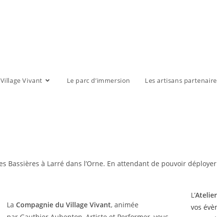
illage Vivant
Le parc d’immersion
Les artisans partenaire
es Bassières à Larré dans l’Orne. En attendant de pouvoir déployer
L’
Atelie
La
Compagnie du Village Vivant
, animée
vos évè
par Gauthier Aubenton, Artiste et Performer, vous