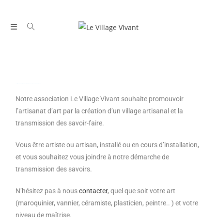
Le village artisanal de Village Vivant s'implante dans la Communauté Urbaine d'Alençon
Notre association Le Village Vivant souhaite promouvoir
l’artisanat d’art par la création d’un village artisanal et la
transmission des savoir-faire.
Vous être artiste ou artisan, installé ou en cours d’installation,
et
vous souhaitez vous joindre à notre démarche de
transmission des savoirs.
N’hésitez pas à nous
contacter
, quel que soit
votre art
(maroquinier, vannier, céramiste, plasticien, peintre.. ) et votre
niveau de maîtrise
.